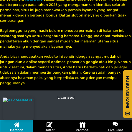
dan terpercaya pada tahun 2025 yang mengamankan identitas seluruh
permainan, situs ini juga menawarkan pemain layanan yang sangat
menarik dengan berbagai bonus. Daftar slot online yang diberikan tidak
sembarangan.
Bagi pengguna yang masih belum mencoba permainan di halaman ini,
sekarang saatnya untuk bergabung bersama. Pengguna dapat melakukan
pendaftaran akun dengan sangat mudah dari halaman utama situs
mainaku yang menyediakan layanannya.
Anda bisa mendapatkan website ini sendiri dengan sangat mudah di
jaringan dunia online seperti optimasi pencarian google atau bing. Namun
untuk saat ini, dalam mencari situs, Anda harus berhati-hati dan jeli agar
tidak salah dalam mempertimbangkan pilihan. Karena sudah banyak
absennya halaman palsu yang berperilaku curang dengan menipu
penggunanya.
Licensed
Beranda
Daftar
Promosi
Live Chat