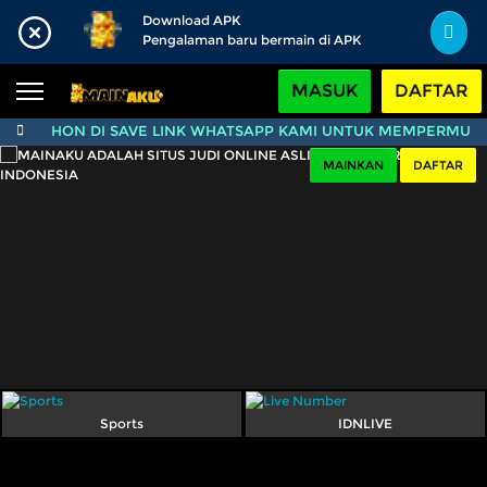
Beranda
Download APK
Pengalaman baru bermain di APK
Sports
BARU
PROMO
MASUK
DAFTAR
Live Casino
BARU
MOHON DI SAVE LINK WHATSAPP KAMI UNTUK MEMPERMUDAH AK
PLATFORM GAME SLOT
IDNPoker
BARU
MAINKAN
DAFTAR
Slots
PROMO
IDNLIVE
BARU
Stream N Spin
Arcade
PROMO
Table Games
Sports
IDNLIVE
Lottery
BARU
PROMO
IDNRaffle