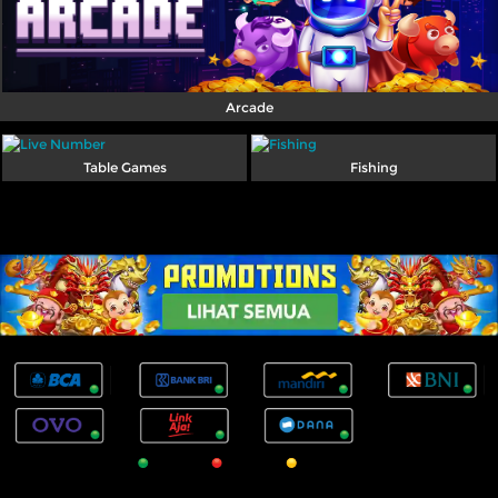
Arcade
Table Games
Fishing