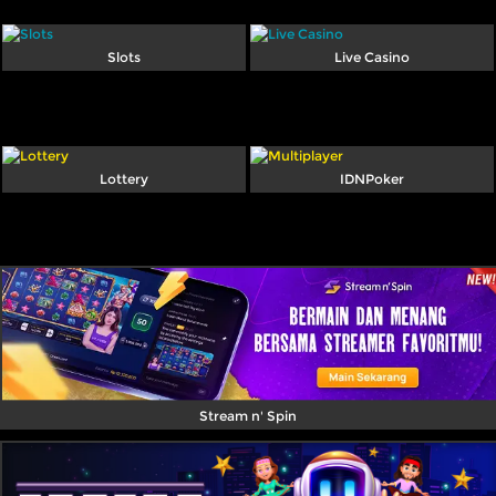
Referral
Slots
Live Casino
Promosi
Hubungi Kami
Live Chat
Lottery
IDNPoker
Pengaduan Customer
Pilih Bahasa:
MASUK
DAFTAR
Stream n' Spin
&copy; PLATFORM GAME SLOT DAN TOGEL
TERBAIK DAN TERPERCAYA DI ASIA -
MAINAKU. Hak Cipta Dilindungi.