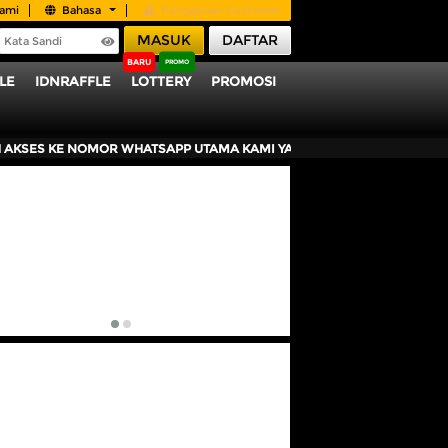
ami
Bahasa
Pengaduan Customer
DAFTAR
BARU
PROMO
LE
IDNRAFFLE
LOTTERY
PROMOSI
 KE NOMOR WHATSAPP UTAMA KAMI YA KAK LINK WA 1 : https://tinyu