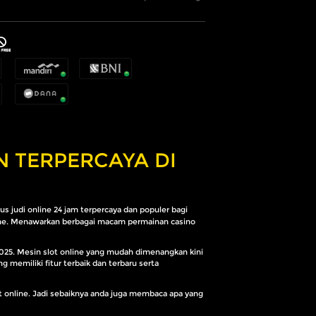
N TERPERCAYA DI
us judi online 24 jam terpercaya dan populer bagi
nline. Menawarkan berbagai macam permainan casino
2025. Mesin slot online yang mudah dimenangkan kini
g memiliki fitur terbaik dan terbaru serta
t online. Jadi sebaiknya anda juga membaca apa yang