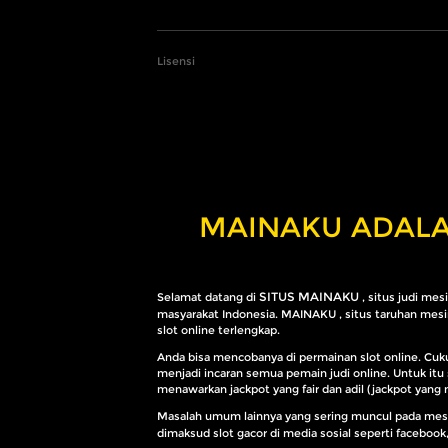
Lisensi
MAINAKU ADALAH
SITUS MAINAKU
Selamat datang di
, situs judi mes
masyarakat Indonesia. MAINAKU , situs taruhan mesi
slot online terlengkap.
Anda bisa mencobanya di permainan slot online. Cuku
menjadi incaran semua pemain judi online. Untuk itu s
menawarkan jackpot yang fair dan adil (jackpot yang n
Masalah umum lainnya yang sering muncul pada mesin 
dimaksud slot gacor di media sosial seperti facebo