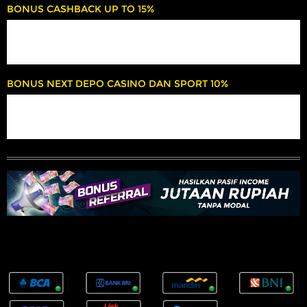
BONUS CASHBACK UP TO 15%
Referral
Promosi
Hubungi Kami
BONUS NEXT DEPO CASINO DAN SPORT 10%
Live Chat
Pengaduan Customer
Pilih Bahasa:
MASUK
DAFTAR
&copy; PLATFORM GAME SLOT DAN TOGEL
TERBAIK DAN TERPERCAYA DI ASIA -
MAINAKU. Hak Cipta Dilindungi.